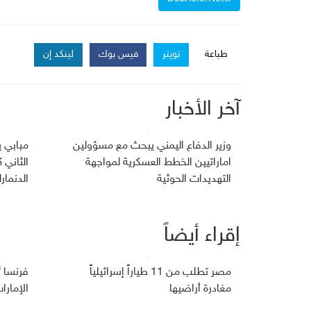
طباعة
تويتر
فيس بوك
لينكد إن
آخر الأخبار
وزير الدفاع اليمني يبحث مع مسؤولين
مبابي ي
اماراتيين الخطط العسكرية لمواجهة
الثاني 
التهديدات الحوثية
الدنمار
إقراء أيضاً
مصر تطلب من 11 طياراً إسرائيلياً
فرنسا 
مغادرة أراضيها
الإمارا