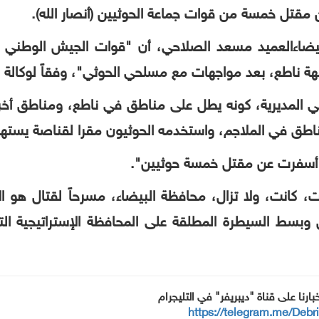
 مقتل خمسة من قوات جماعة الحوثيين (أنصار الله).
يضاء
العميد مسعد الصلاحي، أن "قوات الجيش الوطني 
هة ناطع، بعد مواجهات مع مسلحي الحوثي
"
، وفقاً لوكالة 
ي المديرية، كونه يطل على مناطق في ناطع، ومناطق أخرى
ناطق في الملاجم، واستخدمه الحوثيون مقرا لقناصة يست
ت أسفرت عن مقتل خمسة حوثيين".
كانت، ولا تزال، محافظة البيضاء، مسرحاً لقتال هو ال
بسط السيطرة المطلقة على المحافظة الإستراتيجية ا
خبارنا على قناة "ديبريفر" في التليجرام
https://telegram.me/Debr