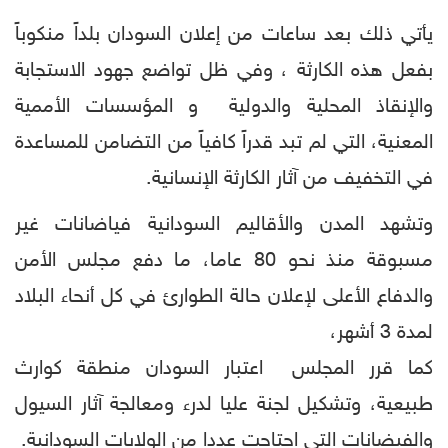
يأتي ذلك بعد ساعات من إعلان السودان بلداً منكوباً
بفعل هذه الكارثة ، وفي ظل تواضع جهود الاستجابة
والإنقاذ المحلية والدولية و المؤسسات الأممية
المعنية، التي لم تبد قدراً كافياً من التضامن للمساعدة
في التخفيف من آثار الكارثة الإنسانية.
وتشهد المدن والأقاليم السودانية فياضانات غير
مسبوقة منذ نحو 80 عاما، ما دفع مجلس الأمن
والدفاع الأعلى لإعلان حالة الطوارئ في كل أنحاء البلاد
لمدة 3 أشهر،
كما قرر المجلس اعتبار السودان منطقة كوارث
طبيعية، وتشكيل لجنة عليا لدرء ومعالجة آثار السيول
والفيضانات التي اجتاحت عددا من الولايات السودانية.