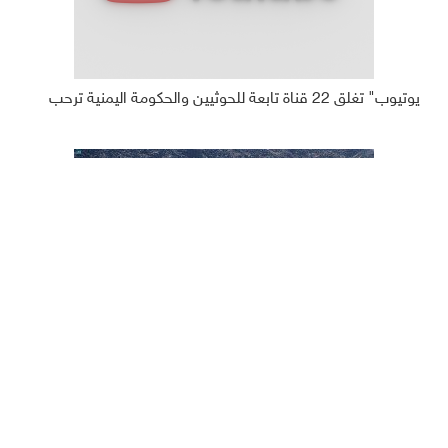
يوتيوب" تغلق 22 قناة تابعة للحوثيين والحكومة اليمنية ترحب
حجاج بيت الله الحرام يتوافدون إلى مشعر منى لقضاء يوم التروية