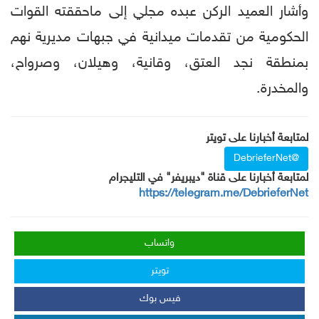
وأشار العميد الركن عبده مجلي إلى ماحققته القوات
الحكومية من تقدمات ميدانية في جبهات مديرية نهم
بمنطقة نجد العتق، وقانية، وهيلان، وصرواح،
والمخدرة.
لمتابعة أخبارنا على تويتر
@DebrieferNet
لمتابعة أخبارنا على قناة "ديبريفر" في التليجرام
https://telegram.me/DebrieferNet
واتساب
تويتر
فيس بوك