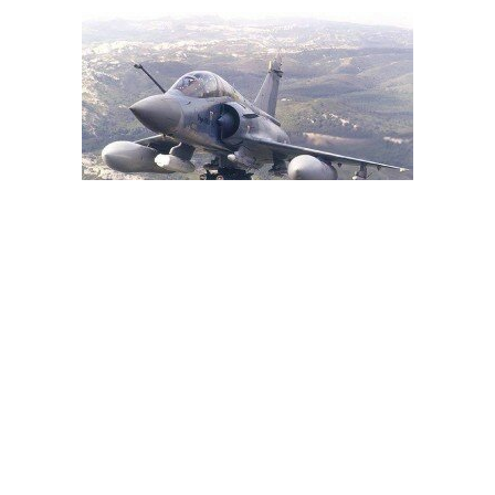
موقع أمريكي : صدمة إماراتية بعد طلب واشنطن دفع ثمن وقود
طائرات صد هجوم الحوثيين