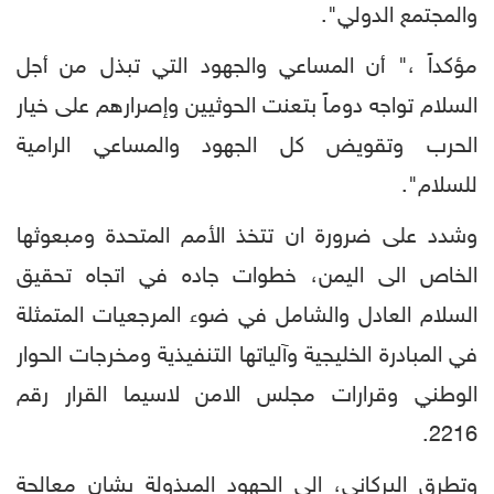
والمجتمع الدولي".
مؤكداً ،" أن المساعي والجهود التي تبذل من أجل
السلام تواجه دوماً بتعنت الحوثيين وإصرارهم على خيار
الحرب وتقويض كل الجهود والمساعي الرامية
للسلام".
وشدد على ضرورة ان تتخذ الأمم المتحدة ومبعوثها
الخاص الى اليمن، خطوات جاده في اتجاه تحقيق
السلام العادل والشامل في ضوء المرجعيات المتمثلة
في المبادرة الخليجية وآلياتها التنفيذية ومخرجات الحوار
الوطني وقرارات مجلس الامن لاسيما القرار رقم
2216.
وتطرق البركاني، الى الجهود المبذولة بشان معالجة