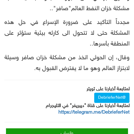
مشكلة خزان النفط العائم"صافر"..
مجدداً التأكيد على ضرورة الإسراع في حل هذه
المشكلة حتى لا تتحول الى كارثه بيئية ستؤثر على
المنطقة بأسرها..
وقال، إن الحوثي اتخذ من مشكلة خزان صافر وسيلة
لابتزاز العالم وهو ما لا يفترض القبول به.
لمتابعة أخبارنا على تويتر
@DebrieferNet
لمتابعة أخبارنا على قناة "ديبريفر" في التليجرام
https://telegram.me/DebrieferNet
واتساب