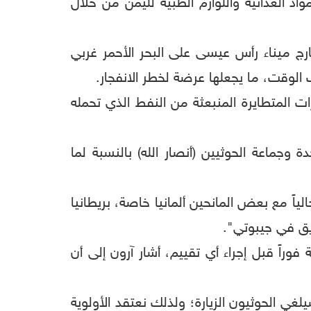
د الغذائية واللوازم الطبية لليمن من خلال
ج ميناء رأس عيسى على البحر الأحمر غربي
 المتطايرة المنبعثة من النفط الذي تحمله
 وجماعة الحوثيين (أنصار الله) بالنسبة لما
نحتاج إلى ما بين 3 و4 ملايين دولار، ونتحدث حالياً مع بعض المانحين ألمانيا خاصة، بريطانيا
راً قبل إجراء أي تقييم، أشار آرون إلى أن
يلغي الحوثيون الزيارة؛ ولذلك نعتقد الأولوية