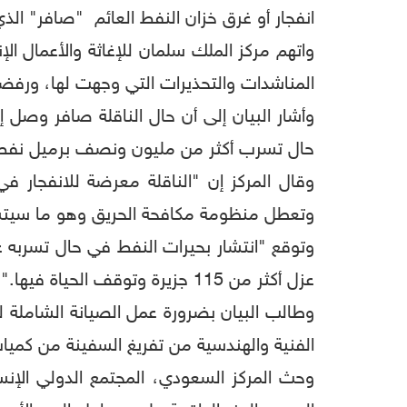
انفجار أو غرق خزان النفط العائم "‎صافر" الذي يرسو على بعد 4.8 أميال بحرية من ميناء رأس عيسى النفطي في محافظة الحديدة غربي اليمن.
واتهم مركز الملك سلمان للإغاثة والأعمال الإ
المناشدات والتحذيرات التي وجهت لها، ورفضها إ
وأشار البيان إلى أن حال الناقلة صافر وصل إل
حال تسرب أكثر من مليون ونصف برميل نفط من
وقال المركز إن "الناقلة معرضة للانفجار ف
وتعطل منظومة مكافحة الحريق وهو ما سيتسب
وتوقع "انتشار بحيرات النفط في حال تسربه عل
عزل أكثر من 115 جزيرة وتوقف الحياة فيها."
وطالب البيان بضرورة عمل الصيانة الشاملة لل
الفنية والهندسية من تفريغ السفينة من كميات
وحث المركز السعودي، المجتمع الدولي الإن