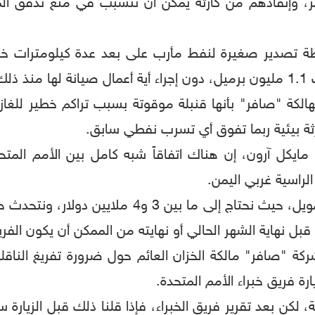
مر، وإنقاذهم من كارثة يمكن أن تتسبب في منع تدفق الموا
طة تصدير صغيرة لنفط مأرب على بعد عدة كيلومترات خار
 "صافر" بأنها قنبلة موقوتة بسبب تراكم خطير للغازات
رثة بيئية ربما تفوق أي تسرب نفطي سابق.
ايكل آرون، إن هناك اتفاقاً شبه كامل بين الأمم المتحدة
الراسية غربي اليمن.
وأضاف مستدركاً "لكن نواجه مشكلة في التمويل، حيث 
افر" مالكة الخزان العائم حول ضرورة تفريغ الناقلة فو
رة فريق خبراء الأمم المتحدة.
، لكن بعد تقرير فريق الخبراء، فإذا قلنا ذلك قبل الزيارة س