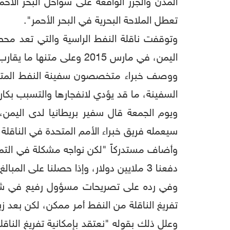
المدن والجزر الواقعة على سواحل البحر الأح
تعطل الملاحة البحرية في البحر الأحمر".
وتوقفت ناقلة النفط الراسية والتي تعد مح
اليمن، في مارس 2015 وعلى متنها ما يقارب 1.1 مليون برميل، دون إجراء أية أعمال صيانة لها منذ ذلك الوقت، ما يجعلها عرضة لخطر الانفجار.
ووصف خبراء متخصصون سفينة النفط المتهالكة
السفينة، ما قد يؤدي لانفجارها والتسبب بكا
ويوم الجمعة قال سفير بريطانيا لدى اليمن، م
سيعمله فريق خبراء الأمم المتحدة في الناقلة 
دفعنا 3 ملايين دولار، وإذا حصلنا على المبالغ قبل نهاية الشهر الحالي أو نهايته من الممكن أن يكون الفريق في جيبوتي".
وفي رده على تصريحات مسؤول رفيع في شركة "ص
تفريغ الناقلة من النفط أمر ممكن، لكن بعد زيا
وعلل ذلك بقوله "نعتقد بإمكانية تفريغ الناقلة