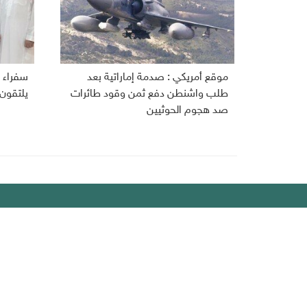
موقع أمريكي : صدمة إماراتية بعد
سفراء ا
طلب واشنطن دفع ثمن وقود طائرات
يلتقون
صد هجوم الحوثيين
ديبريفر
الرئيسية
رياضة
من نحن
إقتصاد