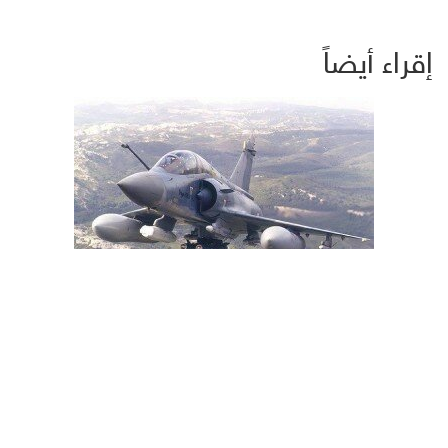
إقراء أيضاً
موقع أمريكي : صدمة إماراتية بعد طلب واشنطن دفع ثمن وقود
طائرات صد هجوم الحوثيين