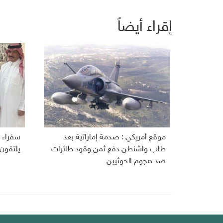
إقراء أيضاً
موقع أمريكي : صدمة إماراتية بعد
سفراء ا
طلب واشنطن دفع ثمن وقود طائرات
يلتقون
صد هجوم الحوثيين