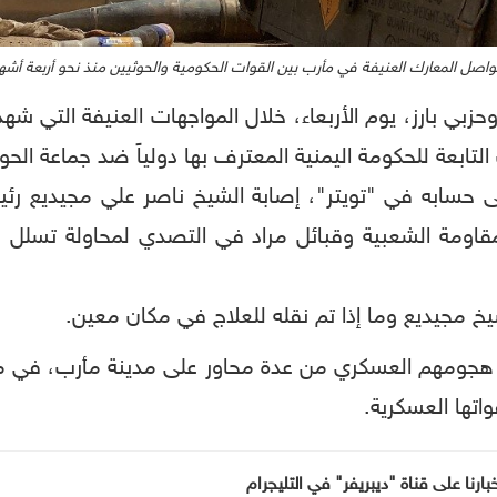
واصل المعارك العنيفة في مأرب بين القوات الحكومية والحوثيين منذ نحو أربعة أشه
حزبي بارز، يوم الأربعاء، خلال المواجهات العنيفة التي 
بعة للحكومة اليمنية المعترف بها دولياً ضد جماعة الحوث
 على حسابه في "تويتر"، إصابة الشيخ ناصر علي مجيديع رئي
اومة الشعبية وقبائل مراد في التصدي لمحاولة تسلل مق
يخ مجيديع وما إذا تم نقله للعلاج في مكان معين.
 هجومهم العسكري من عدة محاور على مدينة مأرب، في محا
اتها العسكرية.
خبارنا على قناة "ديبريفر" في التليجرام