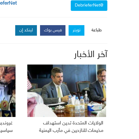
ieferNet
@DebrieferNet
طباعة
تويتر
فيس بوك
لينكد إن
آخر الأخبار
الولايات المتحدة تدين استهداف
غروندب
مخيمات للنازحين في مأرب اليمنية
سياسية 