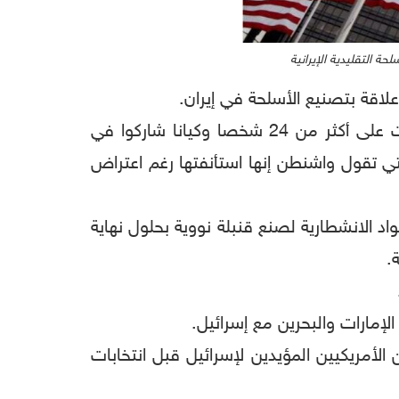
 التقليدية الإيرانية
لاقة بتصنيع الأسلحة في إيران.
ونقلت وكالة "رويترز"، عن مسؤول أمريكي كبير، إن الولايات المتحدة ستفرض يوم غدٍ الإثنين عقوبات على أكثر من 24 شخصا وكيانا شاركوا في
التي تقول واشنطن إنها استأنفتها رغم اعتراض
د الانشطارية لصنع قنبلة نووية بحلول نهاية
.
إمارات والبحرين مع إسرائيل.
الأمريكيين المؤيدين لإسرائيل قبل انتخابات