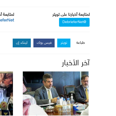
لمتابعة أخبارنا على تويتر
لمتابعة أ
ieferNet
@DebrieferNet
طباعة
تويتر
فيس بوك
لينكد إن
آخر الأخبار