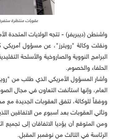
عقوبات منتظرة ستفرضها
واشنطن (ديبريفر) - تتجه الولايات المتحدة ا
البرامج النووية والصاروخية والأسلحة التقليد
الحلفاء والخصوم.
وأشار المسؤول الأمريكي الذي طلب من "رويترز
العام، وإنها استأنفت التعاون في مجال الصوا
ووفقاً للوكالة، تتفق العقوبات الجديدة مع محا
وتأتي العقوبات بعد أسبوع من الاتفاقين الل
ومن المتوقع أن يؤديا الاتفاقان إلى تجميع ا
الرئاسة في الثالث من نوفمبر المقبل.