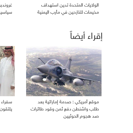
الولايات المتحدة تدين استهداف
غروندب
مخيمات للنازحين في مأرب اليمنية
سياسية 
إقراء أيضاً
موقع أمريكي : صدمة إماراتية بعد
سفراء ا
طلب واشنطن دفع ثمن وقود طائرات
يلتقون
صد هجوم الحوثيين