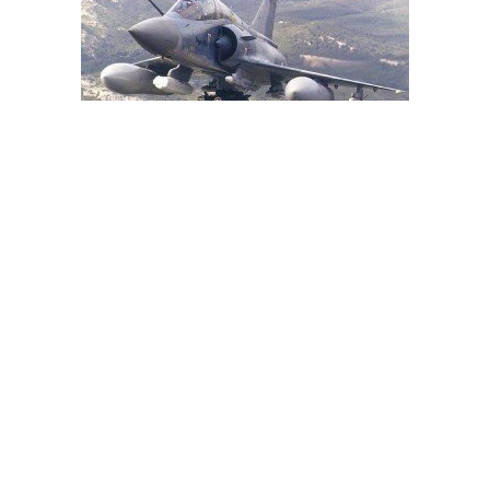
موقع أمريكي : صدمة إماراتية بعد طلب واشنطن دفع ثمن وقود
طائرات صد هجوم الحوثيين