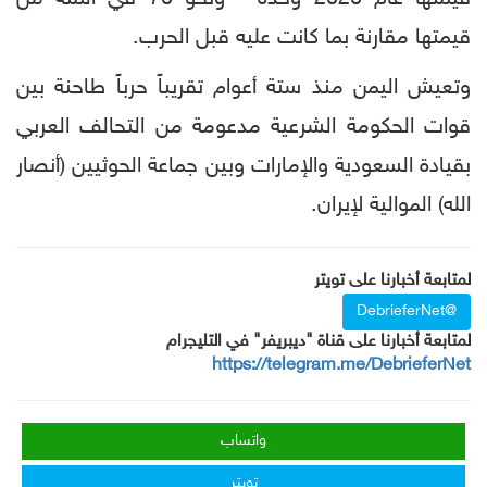
قيمتها مقارنة بما كانت عليه قبل الحرب.
وتعيش اليمن منذ ستة أعوام تقريباً حرباً طاحنة بين
قوات الحكومة الشرعية مدعومة من التحالف العربي
بقيادة السعودية والإمارات وبين جماعة الحوثيين (أنصار
الله) الموالية لإيران.
لمتابعة أخبارنا على تويتر
@DebrieferNet
لمتابعة أخبارنا على قناة "ديبريفر" في التليجرام
https://telegram.me/DebrieferNet
واتساب
تويتر