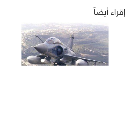
إقراء أيضاً
موقع أمريكي : صدمة إماراتية بعد طلب واشنطن دفع ثمن وقود
طائرات صد هجوم الحوثيين