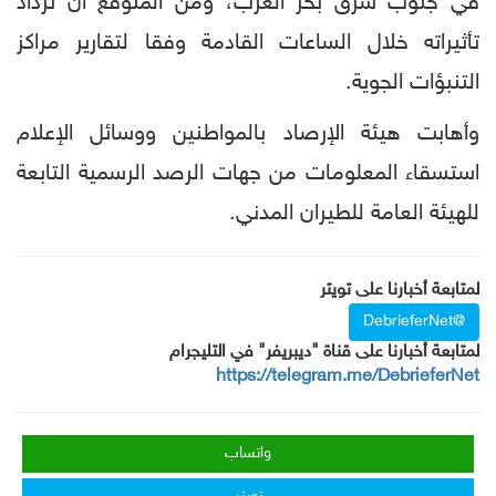
في جنوب شرق بحر العرب، ومن المتوقع ان تزداد
تأثيراته خلال الساعات القادمة وفقا لتقارير مراكز
التنبؤات الجوية.
وأهابت هيئة الإرصاد بالمواطنين ووسائل الإعلام
استسقاء المعلومات من جهات الرصد الرسمية التابعة
للهيئة العامة للطيران المدني.
لمتابعة أخبارنا على تويتر
@DebrieferNet
لمتابعة أخبارنا على قناة "ديبريفر" في التليجرام
https://telegram.me/DebrieferNet
واتساب