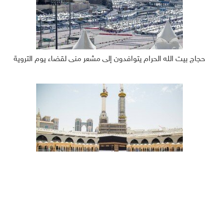
حجاج بيت الله الحرام يتوافدون إلى مشعر منى لقضاء يوم التروية
مئات آلاف الحجاج يؤدون طواف القدوم مع بدء مناسك الحج