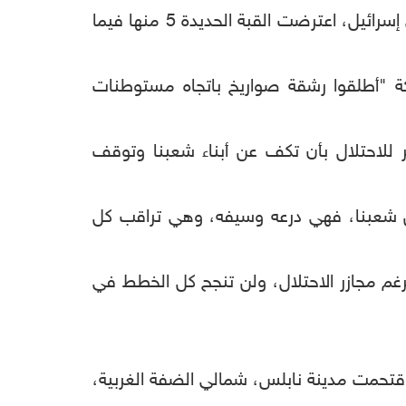
وفي بيان سابق فجر الخميس، قال الجيش الصهيوني، إن "6 صواريخ أطلقت من قطاع غزة تجاه جنوبي إسرائيل، اعترضت القبة الحديدة 5 منها فيما
كة "أطلقوا رشقة صواريخ باتجاه مستوطنات
 للاحتلال بأن تكف عن أبناء شعبنا وتوقف
عن شعبنا، فهي درعه وسيفه، وهي تراقب كل
غم مجازر الاحتلال، ولن تنجح كل الخطط في
قوة من الجيش الإسرائيلي اقتحمت مدينة نابلس، شمالي الضفة الغربية،