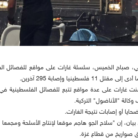
ئيلي، صباح الخميس، سلسلة غارات على مواقع للفصائل ا
طينيا وإصابة 295 آخرين.
 شنت غارات على عدة مواقع تتبع للفصائل الفلسطينية في
كالة "الأناضول" التركية.
ايا أو إصابات نتيجة الغارات.
 بيان، إن "سلاح الجو هاجم موقعا لإنتاج الأسلحة ومجمع
ق صواريخ من قطاع غزة.