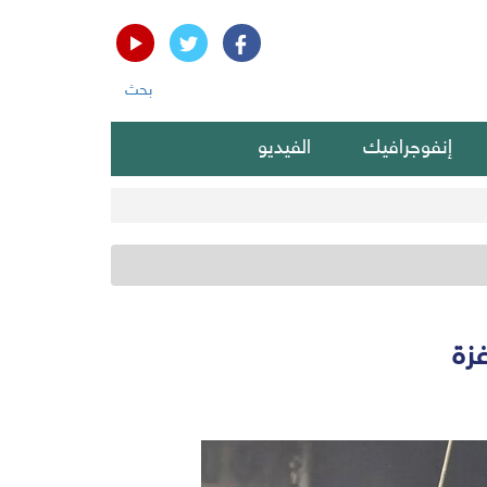
بحث
إنفوجرافيك
الفيديو
زة