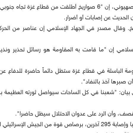
لحديث عن إصابات أو أضرار.
يخ. وقال مصدر في الجهاد الإسلامي إن عناصر من الحر
إسلامي إن "ما قامت به المقاومة هو رسائل تحذير ونذير
ومة الباسلة في قطاع غزة ستظل دائماً حاضرة للدفاع 
 صبرها آخذ بالنفاد".
بيان: "شعبنا في كل الساحات سيواصل ثورته العظيمة بر
صف، وأن الرد على عدوان الاحتلال سيظل حاضرا".
وجاءت هذه التطورات بعد مقتل 11 فلسطينيا وإصابة 295 آخرين، برصاص 