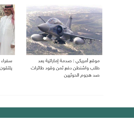
موقع أمريكي : صدمة إماراتية بعد
سفراء ا
طلب واشنطن دفع ثمن وقود طائرات
يلتقون
صد هجوم الحوثيين
ديبريفر