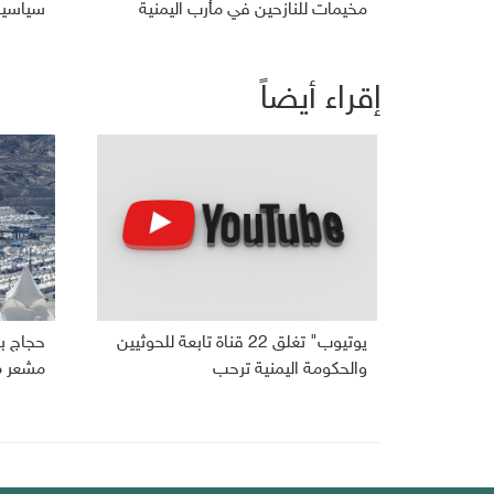
مخيمات للنازحين في مأرب اليمنية
سياسية 
إقراء أيضاً
يوتيوب" تغلق 22 قناة تابعة للحوثيين
حجاج بي
والحكومة اليمنية ترحب
مشعر م