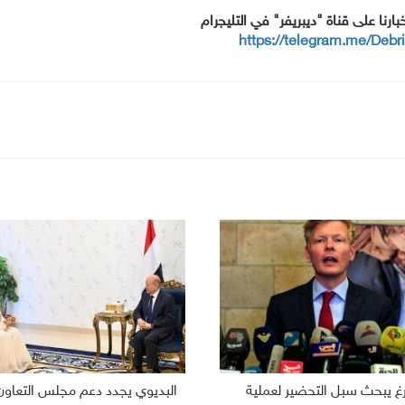
خبارنا على قناة "ديبريفر" في التليجرام
https://telegram.me/Debr
رغ يبحث سبل التحضير لعملية
البديوي يجدد دعم مجلس التعاون