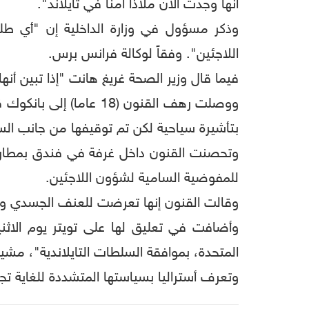
أنها وجدت الآن ملاذا آمنا في تايلاند".
وذكر مسؤول في وزارة الداخلية إن "أي طل
اللاجئين". وفقاً لوكالة فرانس برس.
فيما قال وزير الصحة غريغ هانت "إذا تبين أنه
ووصلت رهف القنون (18 
بتأشيرة سياحية لكن تم توقيفها من جانب الس
وتحصنت القنون داخل غرفة في فندق بمطار بان
للمفوضية السامية لشؤون اللاجئين.
وقالت القنون إنها تعرضت للعنف الجسدي والن
وأضافت في تعليق لها على تويتر يوم الاثني
المتحدة، بموافقة السلطات التايلاندية"، مش
وتعرف أستراليا بسياستها المتشددة للغاية تج