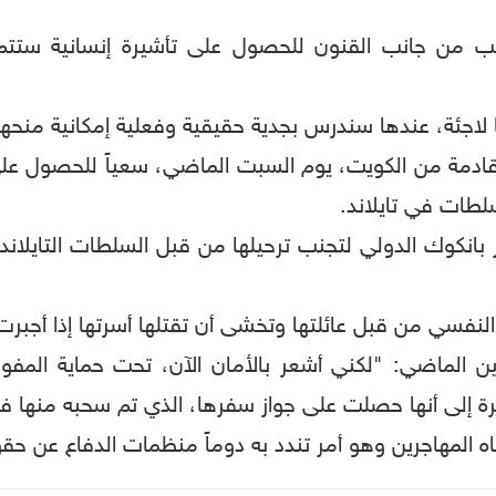
ب من جانب القنون للحصول على تأشيرة إنسانية ستتم در
ا لاجئة، عندها سندرس بجدية حقيقية وفعلية إمكانية منحها 
عاما) إلى بانكوك قادمة من الكويت، يوم السبت الماضي، سعياً للحصو
لطات في تايلاند.
كوك الدولي لتجنب ترحيلها من قبل السلطات التايلاندية
فسي من قبل عائلتها وتخشى أن تقتلها أسرتها إذا أجبرت ع
ن الماضي: "لكني أشعر بالأمان الآن، تحت حماية المفوض
يرة إلى أنها حصلت على جواز سفرها، الذي تم سحبه منها
اه المهاجرين وهو أمر تندد به دوماً منظمات الدفاع عن حق