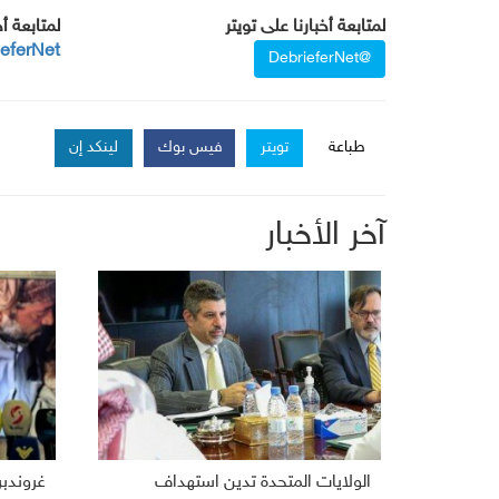
لمتابعة أخبارنا على تويتر
لمتابعة أ
ieferNet
@DebrieferNet
طباعة
تويتر
فيس بوك
لينكد إن
آخر الأخبار
الولايات المتحدة تدين استهداف
غروندب