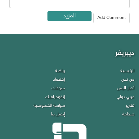
المزيد
Add Comment
ديبريفر
Debriefer
الرئيسية
رياضة
Economy
HOME
من نحن
إقتصاد
Miscellany
About Us
أخبار اليمن
منوعات
Infographics
Politics
عربي دولي
إنفوجرافيك
Privacy policy
Reports
تقارير
سياسة الخصوصية
Contact Us
Press
صحافة
إتصل بنا
Sport