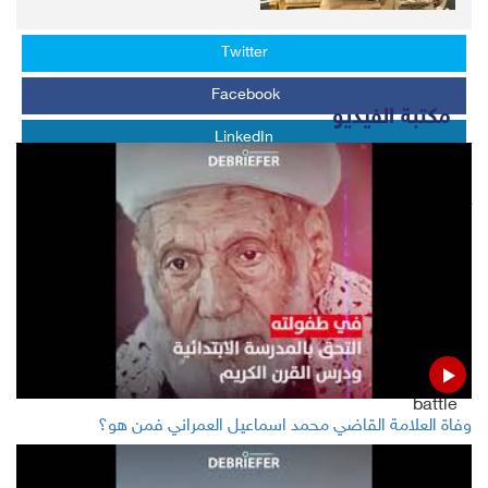
Whats APP
Twitter
Facebook
مكتبة الفيديو
LinkedIn
LATEST
Crude Oil market expectations for the new decade
Houthi military spokesman: Tomorrow we reveal our
new military industries and developments in our field
battle
وفاة العلامة القاضي محمد اسماعيل العمراني فمن هو؟
UN 2020 budget increase includes Yemen monitoring