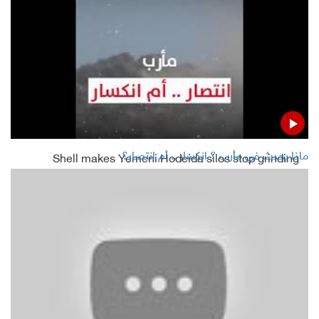
mission
Saudi MBS tends to dialogue with enemies: NYT
Read Also
ماذا يحدث في مأرب ؟ انكسار .. أم انتصار؟
Shell makes Yemeni Hodeida silos stop grinding
wheat
MSF: Over million patients in Yemen treated since March
2015
Houthi Ambassador to Tehran : Saudi Arabia is drowning
in Yemen