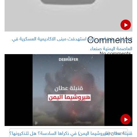
Islamic State beheaded Christian captives in Nigeria
Comments
انفجارات عنيفة بعد غارة استهدفت مبنى الاكاديمية العسكرية في
العاصمة اليمنية صنعاء
No comments
Add Comment
Name
Email ( Optional )
Comment
قنبلة عطان (هيروشيما اليمن) في ذكراها السادسة؟ هل تتذكرونها؟