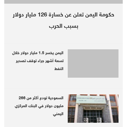
حكومة اليمن تعلن عن خسارة 126 مليار دولار
بسبب الحرب
العربية
HOME
oggle
اليمن يخسر 1.5 مليار دولار خلال
gation
تسعة أشهر جراء توقف تصدير
Crude Oil market expectations for the new decade
LATEST
النفط
Politics
News
HOME
KSA say 3 Saudi troops killed at
السعودية تودع أكثر من 266
Yemeni borders
مليون دولار في البنك المركزي
اليمني
2019-12-08 | Since 3 Week
Riyadh (Debriefer)