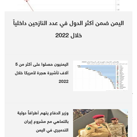
that broke out after the Iranian-backed
Houthis had ousted the internationally-
اليمن ضمن أكثر الدول في عدد النازحين داخلياً
recognized government late in 2014.
خلال 2022
The conflict escalated after a Saudi-led
coalition intervened militarily in the country in
March 2015 to reinstate the government of
اليمنيون حصلوا على أكثر من 5
President Hadi.
آلاف تأشيرة هجرة لأمريكا خلال
2022
Follow us on twitter
@DebrieferNet
Follow us on Telegram
وزير الدفاع يتهم أطرافاً دولية
https://telegram.me/DebrieferNet
بالتماهي مع مشروع إيران
التدميري في اليمن