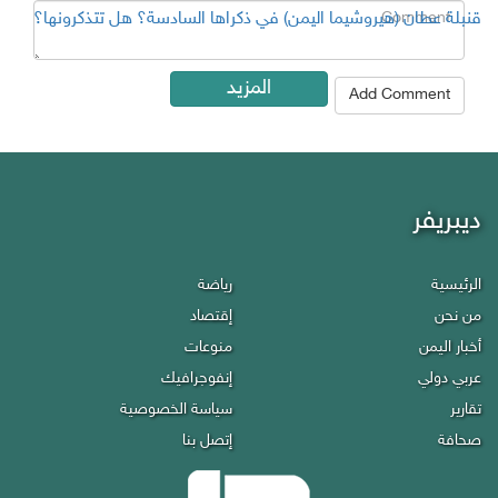
قنبلة عطان (هيروشيما اليمن) في ذكراها السادسة؟ هل تتذكرونها؟
المزيد
Add Comment
ديبريفر
Debriefer
الرئيسية
رياضة
Economy
HOME
من نحن
إقتصاد
Miscellany
About Us
أخبار اليمن
منوعات
Infographics
Politics
عربي دولي
إنفوجرافيك
Privacy policy
Reports
تقارير
سياسة الخصوصية
Contact Us
Press
صحافة
إتصل بنا
Sport