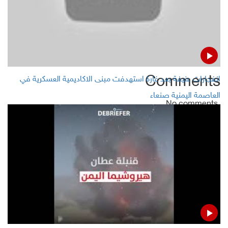
US to prepare 'substantial' aid to help Yemen fight
coronavirus
Comments
انفجارات عنيفة بعد غارة استهدفت مبنى الاكاديمية العسكرية في
العاصمة اليمنية صنعاء
No comments
Add Comment
Name
Email ( Optional )
Comment