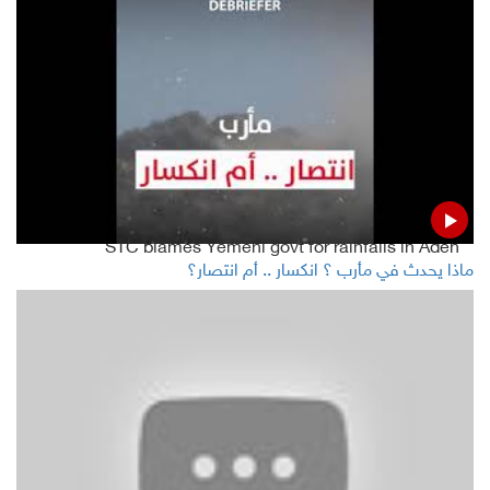
Yemen's Marib
Aden floods kill 8, injure 4, damage 76 houses
Joint forces shoot down Houthi drone in Hodeidah
Read Also
STC blames Yemeni govt for rainfalls in Aden
ماذا يحدث في مأرب ؟ انكسار .. أم انتصار؟
Yemeni President orders relief for people affected by
floods
Griffiths urges Yemeni rivals to stop fighting, focus on
COVID-19