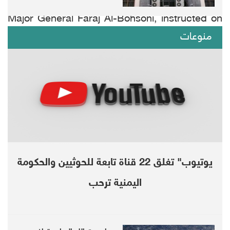
The Governor of Hadhramaut Governorate,
Major General Faraj Al-Bohsoni, instructed on
منوعات
Sunday evening to restore life to normal in the
city of Al-Sheher and the eastern districts and
allow movement of movement, just two days
after the imposition of the curfew.
Al-Bohsoni also instructed to continue
preventing gatherings and imposing a curfew
from eight in the evening until six in the
يوتيوب" تغلق 22 قناة تابعة للحوثيين والحكومة
morning, according to the Joint Operations
اليمنية ترحب
Center in Hadhramout, eastern Yemen.
This comes, hours after the Yemeni Deputy