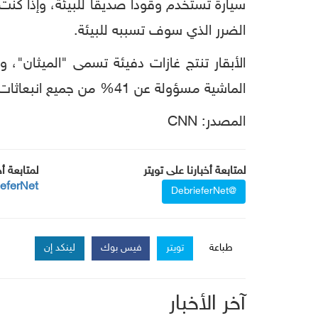
سيارة تستخدم وقودا صديقا للبيئة، وإذا كن
الضرر الذي سوف تسببه للبيئة.
الماشية مسؤولة عن 41% من جميع انبعاثات الغازات الدفيئة التي تنتجها الكائنات الحية، والتي تمثل بدورها 14.5% من إجمالي الانبعاثات العالمية.
المصدر: CNN
لمتابعة أخبارنا على تويتر
لمتابعة أ
ieferNet
@DebrieferNet
طباعة
تويتر
فيس بوك
لينكد إن
آخر الأخبار