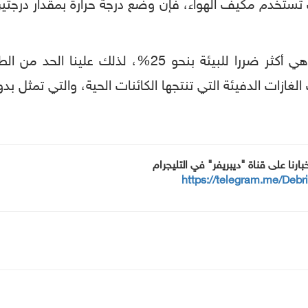
ت تستخدم مكيف الهواء، فإن وضع درجة حرارة بمقدار در
الأبقار تنتج غازات دفيئة تسمى "الميثان"، وهي أكثر ضر
خبارنا على قناة "ديبريفر" في التليجرام
https://telegram.me/Debr