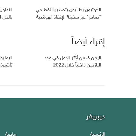
الحوثيون يطالبون بتصدير النفط في
التعاون
"صافر" عبر سفينة الإنقاذ الهولندية
بالحل ا
إقراء أيضاً
اليمن ضمن أكثر الدول في عدد
النازحين داخلياً خلال 2022
تأشيرة ه
ديبريفر
الرئيسية
رياضة