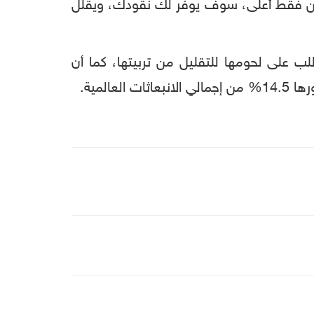
جتين فقط أعلى، سوف يوفر لك نقودك، ويقلل
را للبيئة بنحو 25%، لذلك علينا الحد من الطلب على لحومها للتقليل من تربيتها، كما أن