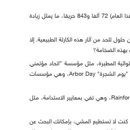
تشهد غابات الأمازون المطيرة أكبر عدد من حرائق الغابات منذ عام 2013، حيث بلغ عددها حتى الآن (هذا العام) 72 ألفا و843 حريقا، ما يمثل زيادة
ول للحد من آثار هذه الكارثة الطبيعية. إلا
 بهذه الضخامة؟
توائية المطيرة، مثل مؤسسة "اتحاد مؤتمني
الغابات المطيرة" Rainforest Trust، "تحالف الغابات المطيرة" Rainforest Alliance، وكذلك مؤسسة "يوم الشجرة" Arbor Day، وهي مؤسسات
بإمكانك أيضا شراء المنتجات التي تحمل ختم "توثيق تحالف الغابات المطيرة" Rainforest Alliance Certified، وهي تفي بمعايير الاستدامة، مثل
ا كنت لا تستطيع المشي، بإمكانك البحث عن