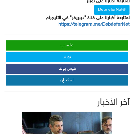
لمتابعة أخبارنا على تويتر
@DebrieferNet
لمتابعة أخبارنا على قناة "ديبريفر" في التليجرام
https://telegram.me/DebrieferNet
واتساب
تويتر
فيس بوك
لينكد إن
آخر الأخبار