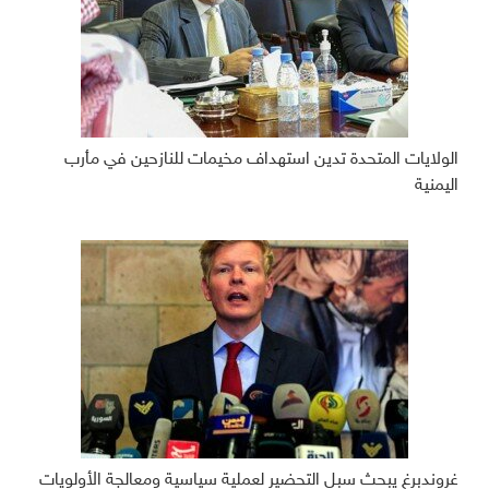
الولايات المتحدة تدين استهداف مخيمات للنازحين في مأرب
اليمنية
غروندبرغ يبحث سبل التحضير لعملية سياسية ومعالجة الأولويات