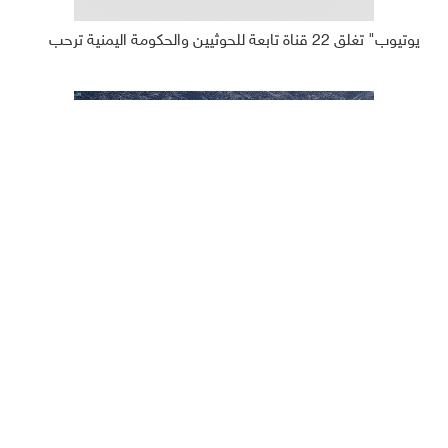
يوتيوب" تغلق 22 قناة تابعة للحوثيين والحكومة اليمنية ترحب
حجاج بيت الله الحرام يتوافدون إلى مشعر منى لقضاء يوم التروية