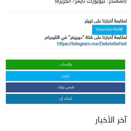
(المصدر: نيويورك تايمز/ الجزيرة)
لمتابعة أخبارنا على تويتر
@DebrieferNet
لمتابعة أخبارنا على قناة "ديبريفر" في التليجرام
https://telegram.me/DebrieferNet
واتساب
تويتر
فيس بوك
لينكد إن
آخر الأخبار