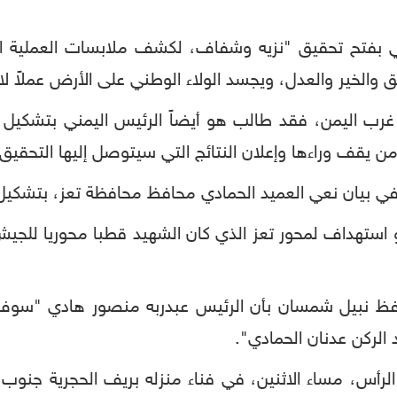
 بفتح تحقيق "نزيه وشفاف، لكشف ملابسات العملية الجبا
 والخير والعدل، ويجسد الولاء الوطني على الأرض عملاً ل
رب اليمن، فقد طالب هو أيضاً الرئيس اليمني بتشكيل ل
 يقف وراءها وإعلان النتائج التي سيتوصل إليها التحقيق
 في بيان نعي العميد الحمادي محافظ محافظة تعز، بتشكيل 
 استهداف لمحور تعز الذي كان الشهيد قطبا محوريا للجي
افظ نبيل شمسان بأن الرئيس عبدربه منصور هادي "سوف يص
رأس، مساء الاثنين، في فناء منزله بريف الحجرية جنوب 