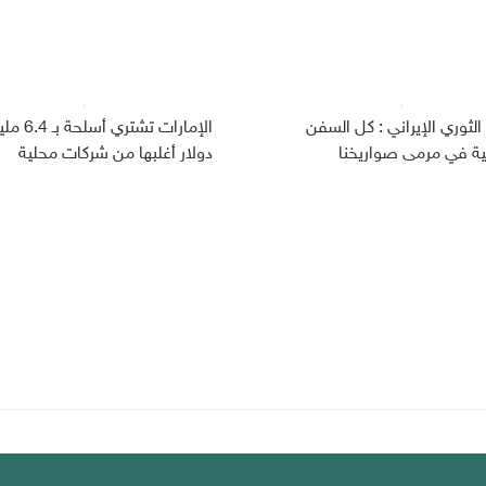
لثوري الإيراني : كل السفن
الإمارات تشتري أ
كية في مرمى صواريخنا
دولار أغلبها من شركات محلية