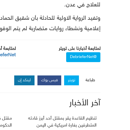
للعلاج في عدن.
وتفيد الرواية الاولية للحادثة بأن شقيق ال
إعلامية ونشطاء روايات متضاربة لم يتم الوق
لمتابعة أخبارنا على تويتر
لمتابعة أ
ieferNet
@DebrieferNet
طباعة
تويتر
فيس بوك
لينكد إن
آخر الأخبار
تنظيم القاعدة يقر بمقتل أحد أبرز قادته
مقتل ق
المتطرفين بغارة امريكية في اليمن
الحكوم