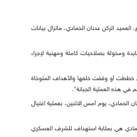
لم يخرج فيه مسؤول يمني بارز، للحديث عن ملابسات جريمة مقتل قائد اللواء 35 مدرع، العميد الركن عدنان الحمادي، ماتزال بيانات
 لجنة محايدة ومخولة بصلاحيات كاملة ومهنية لإجراء
لجهات التي خططت أو وقفت خلفها والأهداف المتوخاة
 في هذه العملية الجبانة".
لاستشهاد قائد اللواء العميد عدنان الحمادي، يوم أمس الاثنين، بعملية اغتيال
د الحمادي هي بمثابة استهداف للشرف العسكري