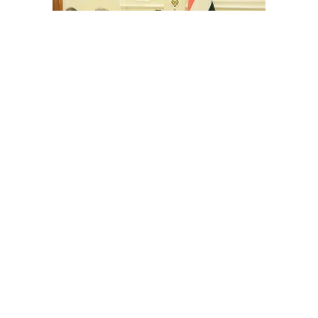
اليمن .. غروندبرغ يلتقي العرادة في مأرب للمرة الأولى
الحوثيون يصفون المطالبين بتسليم المرتبات منهم بـ"الحمقى"