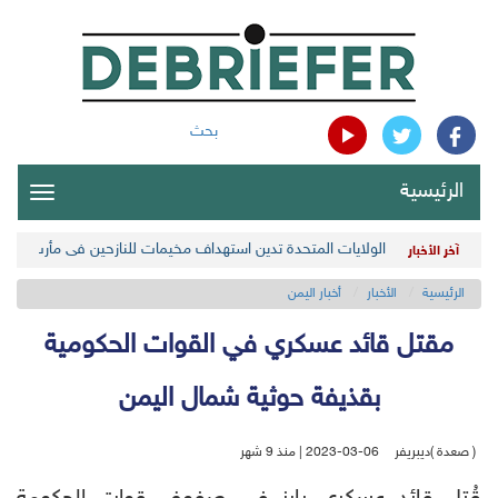
بحث
الرئيسية
oggle
gation
الولايات المتحدة تدين استهداف مخيمات للنازحين في مأرب اليمن
آخر الأخبار
الرئيسية
الأخبار
أخبار اليمن
مقتل قائد عسكري في القوات الحكومية
بقذيفة حوثية شمال اليمن
( صعدة )ديبريفر
2023-03-06 | منذ 9 شهر