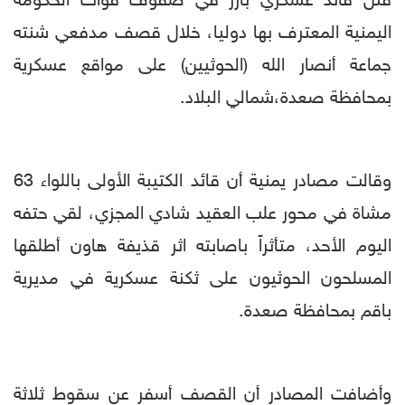
قُتل قائد عسكري بارز في صفوف قوات الحكومة
اليمنية المعترف بها دوليا، خلال قصف مدفعي شنته
جماعة أنصار الله (الحوثيين) على مواقع عسكرية
بمحافظة صعدة،شمالي البلاد.
وقالت مصادر يمنية أن قائد الكتيبة الأولى باللواء 63
مشاة في محور علب العقيد شادي المجزي، لقي حتفه
اليوم الأحد، متأثراً باصابته اثر قذيفة هاون أطلقها
المسلحون الحوثيون على ثكنة عسكرية في مديرية
باقم بمحافظة صعدة.
وأضافت المصادر أن القصف أسفر عن سقوط ثلاثة