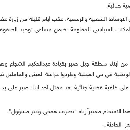
ة جنائية.
في الاوساط الشعبية والرسمية، عقب أيام قليلة من زيارة ع
تب السياسي للمقاومة، ضمن مساعي توحيد الصفوف واذ
من أبناء منطقة جبل صبر بقيادة عبدالحكيم الشجاع وهو
طنية في حي المجلية وطردوا حراسة المبنى والعاملين في
على خلفية قضية جنائية بعد مقتل احد ابناء صبر على يد ز
هذا الاقتحام معتبراً إياه "تصرف همجي وغير مسؤول".
ز الحادثة..