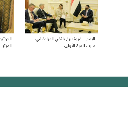
اليمن .. غروندبرغ يلتقي العرادة في
الحوثي
مأرب للمرة الأولى
المرتبا
ديبريفر
الرئيسية
رياضة
من نحن
إقتصاد