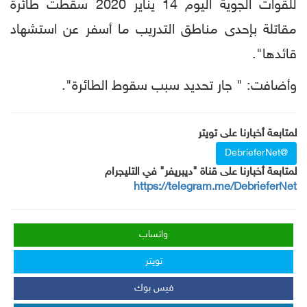
للقوات الجوية اليوم 14 يناير 2020 سقطت طائرة
مقاتلة بإحدى مناطق التدريب ما أسفر عن استشهاد
قائدها".
وأضافت: " جار تحديد سبب سقوط الطائرة".
لمتابعة أخبارنا على تويتر
@DebrieferNet
لمتابعة أخبارنا على قناة "ديبريفر" في التليجرام
https://telegram.me/DebrieferNet
واتساب
تويتر
فيس بوك