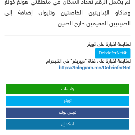
لم يشمل الرقم تعداد السكان في منطقتي هونغ كونغ
وماكاو الإداريتين الخاصتين وتايوان إضافة إلى
الصينيين المقيمين خارج الصين.
لمتابعة أخبارنا على تويتر
@DebrieferNet
لمتابعة أخبارنا على قناة "ديبريفر" في التليجرام
https://telegram.me/DebrieferNet
واتساب
تويتر
فيس بوك
لينكد إن