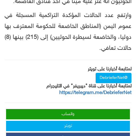
الحوثيون أنه عثر عليه ميتا في أحد فنادق العاصمة.
وارتفع عدد الحالات المؤكدة التراكمية المسجلة في
عموم اليمن (المناطق الخاضعة للحكومة المعترف بها
دوليا، والخاضعة لسيطرة الحوثيين) إلى (215) بينها (8)
حالات تعافي.
لمتابعة أخبارنا على تويتر
@DebrieferNet
لمتابعة أخبارنا على قناة "ديبريفر" في التليجرام
https://telegram.me/DebrieferNet
واتساب
تويتر