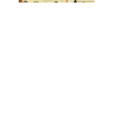
اليمن .. غروندبرغ يلتقي العرادة في مأرب للمرة الأولى
الحوثيون يصفون المطالبين بتسليم المرتبات منهم بـ"الحمقى"