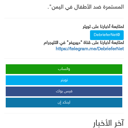
المستمرة ضد الأطفال في اليمن".
لمتابعة أخبارنا على تويتر
@DebrieferNet
لمتابعة أخبارنا على قناة "ديبريفر" في التليجرام
https://telegram.me/DebrieferNet
واتساب
تويتر
فيس بوك
لينكد إن
آخر الأخبار