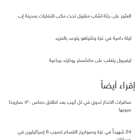
العثور على جثة لشاب مقتول تحت مكب للنفايات بمدينة إب
ليلة دامية في غزة ونتنياهو يتوعد بالمزيد
ليفربول يتغلب على مانشستر يونايتد برباعية
إقراء أيضاً
صافرات الانذار تدوي في تل أبيب بعد اطلاق حماس ١٣٠ صاروخا
صوبها
24 شهيداً في غزة وصواريخ القسام تصيب 6 إسرائيليين في
عسقلان