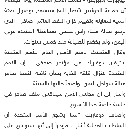
نيويورك (ديبريفر) - أعلنت الأمم المتحدة، يوم الجمعة،
أن جماعة الحوثيين (أنصار الله) ستسمح بوصول بعثة
أممية لمعاينة وتقييم خزان النفط العائم "صافر"، الذي
يرسو قبالة ميناء راس عيسي بمحافظة الحديدة غربي
اليمن، ولم يخضع للصيانة منذ خمس سنوات.
وقال المتحدث باسم الأمين العام للأمم المتحدة
ستيفان دوغاريك في مؤتمر صحفي ، إن الأمم
المتحدة لاتزال قلقة للغاية بشأن ناقلة النفط صافر
قبالة سواحل اليمن، واصفاً حالتها بالسيئة.
وأشار إلى أن مجلس الأمن سيناقش ملف صافر في
جلسة خاصة هذا الأسبوع.
وأضاف دوغاريك "مما يشجع الأمم المتحدة أن
السلطات المحلية أشارت مؤخراً إلى أنها ستوافق على