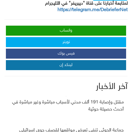
لمتابعة أخبارنا على قناة "ديبريفر" في التليجرام
https://telegram.me/DebrieferNet
واتساب
تويتر
فيس بوك
لينكد إن
آخر الأخبار
مقتل وإصابة 191 ألف مدني لأسباب مباشرة وغير مباشرة في
أحدث حصيلة حوثية
جماعة الحوثي تنفي تعرض مواقعها لقصف جوي إسرائيلي