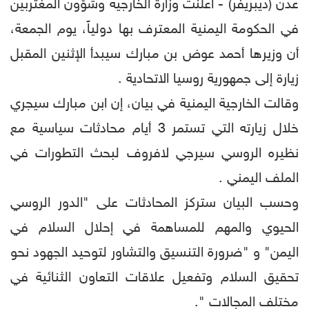
عدن (ديبريفر) - أعلنت وزارة الخارجية وشؤون المغتربين
في الحكومة اليمنية المعترف بها دولياً، يوم الجمعة،
أن وزيرها أحمد عوض بن مبارك سيبدأ الإثنين المقبل
زيارة إلى جمهورية روسيا الاتحادية .
وقالت الخارجية اليمنية في بيان، إن ابن مبارك سيجري
خلال زيارته التي تستمر 3 أيام محادثات سياسية مع
نظيره الروسي سيرجي لافروف لبحث التطورات في
الملف اليمني .
وحسب البيان ستركز المحادثات على "الدور الروسي
الحيوي والمهم للمساهمة في إحلال السلام في
اليمن" و "ضرورة التنسيق والتشاور لتوحيد الجهود نحو
تحقيق السلام وتفعيل علاقات التعاون الثنائية في
مختلف المجالات ".