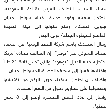
صنعاء (ديبريفر) - اتهمت جماعة أنصار الله (الحوثيين)
مساء السبت، التحالف العربي بقيادة السعودية،
باحتجاز سفينة وقود جديدة، قبالة سواحل جيزان
جنوبي المملكة، ومنع دخولها إلى ميناء الحديدة
الخاضع لسيطرة الجماعة غربي اليمن.
وقال المتحدث باسم شركة النفط اليمنية في صنعاء
عصام المتوكل عبر "تويتر"، إن التحالف بقيادة أمريكا
احتجز سفينة الديزل "يوهود" والتي تحمل 31,959 طناً
واقتادها قسرا إلى منطقة الحجز قبالة سواحل جيزان.
وأضاف أن احتجاز السفينة جرى بالرغم من تفتيشها
وحصولها على تصاريح دخول من الأمم المتحدة.
وأشار إلى عدد السفن المحتجزة ارتفع إلى 3 سفن
نفطية.