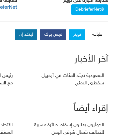
لمتابعة أخبارنا على تويتر
لمتابعة أ
ieferNet
@DebrieferNet
طباعة
تويتر
فيس بوك
لينكد إن
آخر الأخبار
السعودية تجنّد المئات في أرخبيل
رئيس ا
سقطرى اليمني
مع السف
إقراء أيضاً
الحوثيون يعلنون إسقاط طائرة مسيرة
الاتحاد
للتحالف شمال شرقي اليمن
المعتق