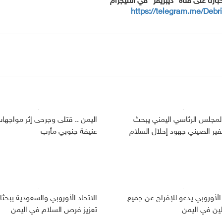
خبارنا على قناة "ديبريفر" في التليجرام
https://telegram.me/Debr
لمجلس الرئاسي اليمني يبحث
اليمن .. قتلى وجرحى إثر مواجها
ير الصيني جهود إحلال السلام
عنيفة جنوبي مأرب
 الأوروبي يدعو للإفراج عن جميع
الاتحاد الأوروبي والسعودية يبحثا
لين في اليمن
تعزيز فرص السلام في اليمن