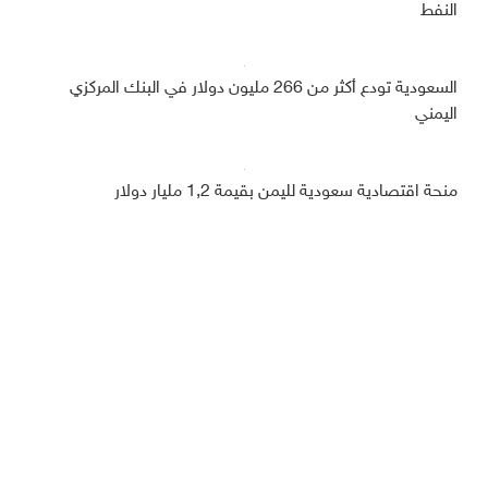
النفط
السعودية تودع أكثر من 266 مليون دولار في البنك المركزي
اليمني
منحة اقتصادية سعودية لليمن بقيمة 1,2 مليار دولار
ديبريفر
الرئيسية
رياضة
من نحن
إقتصاد