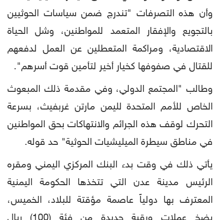
وأن هذه التصرفات "تندرج ضمن سياسات الحوثيين
بالتجويع والإفقار المتعمد للمواطنين، وشل الحياة
الاقتصادية، ومراكمة المتعطلين عن العمل لدفعهم
للقتال في صفوفها كخيار أخير لتأمين قوت أسرهم".
وطالب "المجتمع الدولي، وفي مقدمة ذلك المبعوث
الخاص للأمم المتحدة لليمن مارتن غربفيث، بسرعة
التحرك لوقف هذه الجرائم والانتهاكات بحق المواطنين
في مناطق سيطرة الميليشيات الحوثية" حد قوله.
يأتي ذلك في وقت بدء البنك المركزي اليمني ومقره
الرئيس مدينة عدن التي تتخذها الحكومة اليمنية
المعترف بها دولياً عاصمة مؤقتة للبلاد، الخميس،
بضخ عملات ورقية جديدة من فئة (100) ريال