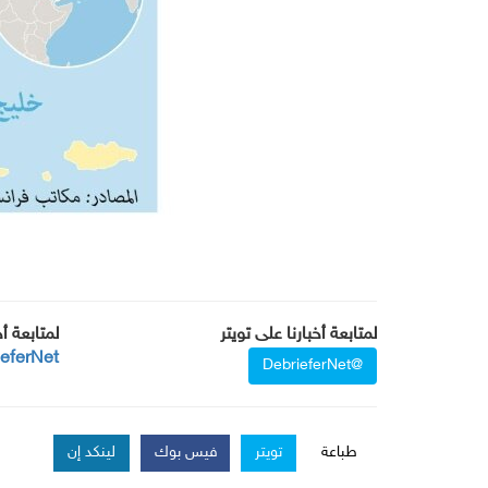
لمتابعة أخبارنا على تويتر
لمتابعة أ
ieferNet
@DebrieferNet
طباعة
تويتر
فيس بوك
لينكد إن