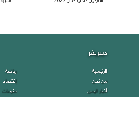
النازحين داخلياً خلال 2022
تأشيرة ه
ديبريفر
الرئيسية
رياضة
من نحن
إقتصاد
أخبار اليمن
منوعات
عربي دولي
إنفوجراف
تقارير
سياسة ا
صحافة
إتصل بنا