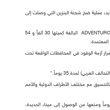
 بدء عملية ضخ شحنة البنزين التي وصلت إلى
وقالت الشركة في بيان على صفحتها بموقع فيسبوك، إنها بدأت عملية الضخ للشحنة من السفينة ADVENTUROS البالغة كميتها 30 ألفاً و 54
 المعتمدة.
 مع استمرار أزمة الوقود في المحافظات الواقعة تحت
عربي) لمدة 35 يوماً."
التنسيق مع مختلف الأطراف الدولية والأمم
ت شركة النفط الخاضعة للحوثيين التحالف العربي، بمواصلة احتجاز ناقلات النفط لأكثر من 43 يوماً ومنعها من الوصول إلى ميناء الحديدة،