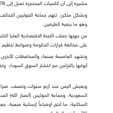
مشيرة إلى أن الكميات المحتجزة تصل إلى 76 ألفاً و 955 طناً من البنزين، و 52 ألفاً و 748 طناً من الديزل.
وبشكل متكرر، تتهم جماعة الحوثيين التحالف ا
وهو ما ينفيه الطرفين.
من جهتها حملت اللجنة الاقتصادية العليا الت
على مخالفة قرارات الحكومة وضوابط تنظيم ت
وتشهد العاصمة صنعاء والمحافظات الأخرى 
أبوابها بالتزامن مع انتشار السوق السوداء و
ويعيش اليمن منذ أربع سنوات ونصف، صراعاً 
السعودية، وجماعة الحوثيين (أنصار الله) ال
السكانية، ما أنتج أوضاعاً إنسانية صعبة، ج