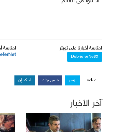
"الأسوأ في العالم"
لمتابعة أخبارنا على تويتر
لمتابعة أ
ieferNet
@DebrieferNet
طباعة
تويتر
فيس بوك
لينكد إن
آخر الأخبار