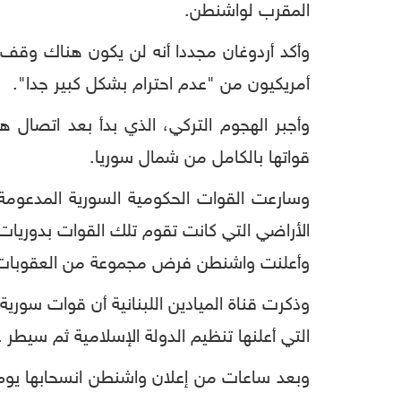
المقرب لواشنطن.
وأكد أردوغان مجددا أنه لن يكون هناك وقف لإ
أمريكيون من "عدم احترام بشكل كبير جدا".
وأجبر الهجوم التركي، الذي بدأ بعد اتصا
قواتها بالكامل من شمال سوريا.
وسارعت القوات الحكومية السورية المدعومة 
الأراضي التي كانت تقوم تلك القوات بدوريات 
وأعلنت واشنطن فرض مجموعة من العقوبات على
وذكرت قناة الميادين اللبنانية أن قوات سور
التي أعلنها تنظيم الدولة الإسلامية ثم سيطر عليها الأكراد عام 2017 في ذروة حملتهم على ال
وبعد ساعات من إعلان واشنطن انسحابها يوم ا