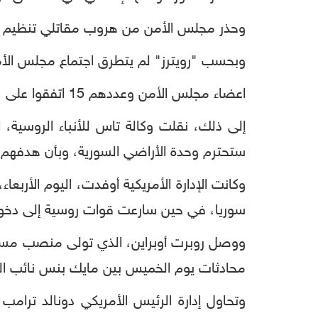
وحذر مجلس الأمن من هروب مقاتلي تنظيم ال
وبحسب "رويترز" لم يتطرق اجتماع مجلس الأ
اعضاء مجلس الأمن وعددهم 15 اتفقوا على "بيانهم" المقتضب، بعد الاجتماع للمرة الثانية خلف الأبواب المغلقة منذ بداية العملية التركية في سوريا.
إلى ذلك، نقلت وكالة تاس للأنباء الروسية، ال
ستحترم وحدة الأراضي السورية، وبأن هدفهم 
وكانت الإدارة الأمريكية أوفدت، اليوم الأرب
سوريا، في حين سارعت قوات روسية إلى دخو
ووصل روبرت أوبراين، الذي تولى منصب مستشار 
محادثات يوم الخميس بين مايك بنس نائب الر
وتحاول إدارة الرئيس الأمريكي دونالد ترامب