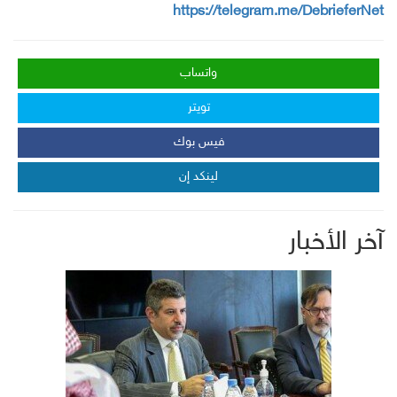
https://telegram.me/DebrieferNet
واتساب
تويتر
فيس بوك
لينكد إن
آخر الأخبار