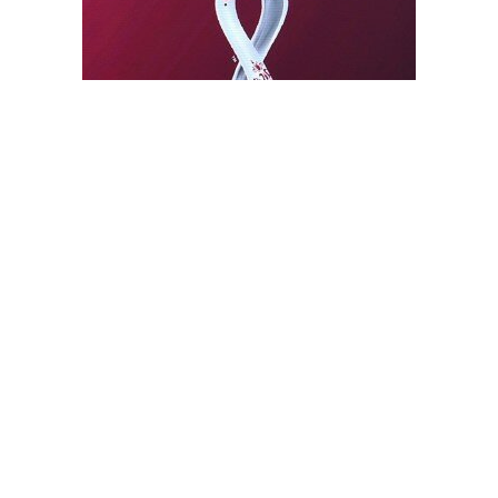
كأس العالم.. فرصة قطر الكبرى لابراز قوتها وترسيخ مكانتها
الدولية