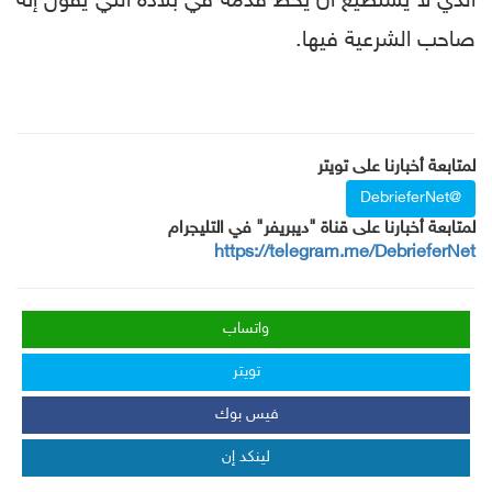
الذي لا يستطيع أن يحط قدمه في بلاده التي يقول إنه
صاحب الشرعية فيها.
لمتابعة أخبارنا على تويتر
@DebrieferNet
لمتابعة أخبارنا على قناة "ديبريفر" في التليجرام
https://telegram.me/DebrieferNet
واتساب
تويتر
فيس بوك
لينكد إن