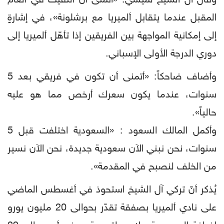
وقال آل الشيخ لميسي: «أتمنّى أن ألتقيك في العام
المقبل عندما يتقابل ألميريا مع برشلونة»، في إشارةٍ
إلى إمكانية المواجهة بين الفريقين إذا تأهّل ألميريا إلى
دوري الدرجة الأولى الإسباني.
وأضاف ضاحكاً: «أتمنى أن تكون في فريقي بعد 5
سنوات، عندما يكون سعرك أرخص مما هو عليه
حالياً».
وأكمل المالك السعود : «السعودية اختلفت قبل 5
سنوات، نحن نبني الآن سعودية جديدة، نحن الآن نسير
من الخلف لنصبح في المقدمة».
يُذكر أنّ تركي آل الشيخ استحوذ في أغسطس الماضي
على نادي ألميريا بصفقة تقدّر بحوالى 20 مليون يورو