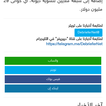
إضافة إلى سبعة ملايين لتسوية ديونه، أي حوالى 29
مليون دولار.
لمتابعة أخبارنا على تويتر
@DebrieferNet
لمتابعة أخبارنا على قناة "ديبريفر" في التليجرام
https://telegram.me/DebrieferNet
واتساب
تويتر
فيس بوك
لينكد إن