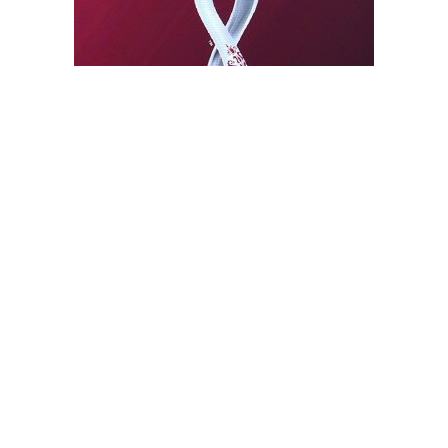
كأس العالم.. فرصة قطر الكبرى لابراز قوتها وترسيخ مكانتها
الدولية