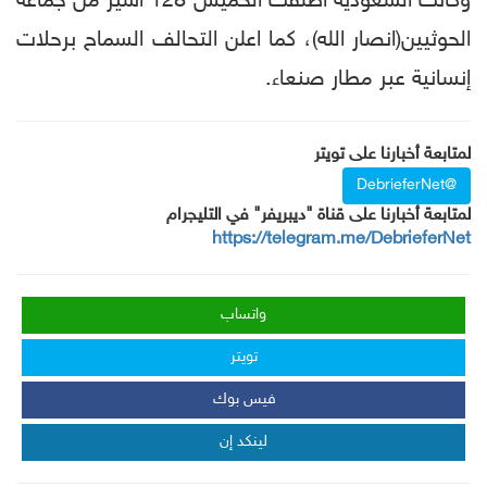
وكانت السعودية اطلقت الخميس 128 اسير من جماعة
الحوثيين(انصار الله)، كما اعلن التحالف السماح برحلات
إنسانية عبر مطار صنعاء.
لمتابعة أخبارنا على تويتر
@DebrieferNet
لمتابعة أخبارنا على قناة "ديبريفر" في التليجرام
https://telegram.me/DebrieferNet
واتساب
تويتر
فيس بوك
لينكد إن