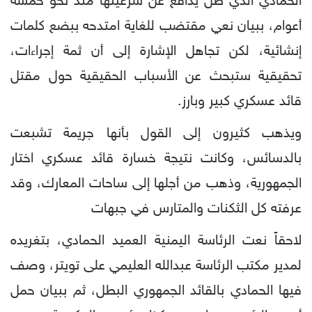
الحمادي الذي ظل يدافع عن شرعيتها منذ نحو خمسة
أعوام، ببيان نعي مقتضب للغاية امتدحه ببضع كلمات
إنشائية، لكن تجاهل الإشارة إلى أن ثمة إجراءات،
تحقيقية ستبحث عن الأسباب الحقيقية حول مقتل
قائد عسكري كبير وبارز.
ويذهب كثيرون إلى القول بأنها جريمة تشبعت
بالدسائس، وكانت نتيجة خسارة قائد عسكري اختار
الجمهورية، وذهب من أجلها إلى ساحات المعارك، وقد
عرفته كل الثكنات والمتارس في جبهات
لاحقاً نعت الرئاسة اليمنية العميد الحمادي، بتغريده
لمدير مكتب الرئاسة عبدالله العليمي على تويتر، وصف
فيها الحمادي بالقائد الجمهوري البطل، ثم ببيان حمل