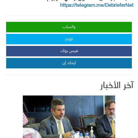
https://telegram.me/DebrieferNet
واتساب
تويتر
فيس بوك
لينكد إن
آخر الأخبار