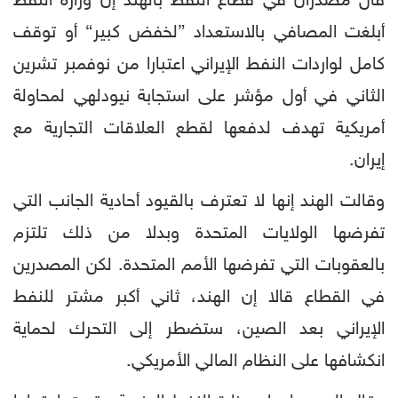
قال مصدران في قطاع النفط بالهند إن وزارة النفط
أبلغت المصافي بالاستعداد ”لخفض كبير“ أو توقف
كامل لواردات النفط الإيراني اعتبارا من نوفمبر تشرين
الثاني في أول مؤشر على استجابة نيودلهي لمحاولة
أمريكية تهدف لدفعها لقطع العلاقات التجارية مع
إيران.
وقالت الهند إنها لا تعترف بالقيود أحادية الجانب التي
تفرضها الولايات المتحدة وبدلا من ذلك تلتزم
بالعقوبات التي تفرضها الأمم المتحدة. لكن المصدرين
في القطاع قالا إن الهند، ثاني أكبر مشتر للنفط
الإيراني بعد الصين، ستضطر إلى التحرك لحماية
انكشافها على النظام المالي الأمريكي.