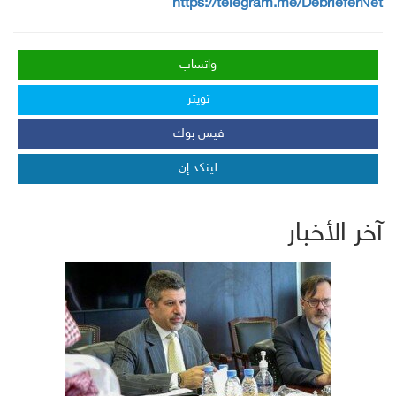
https://telegram.me/DebrieferNet
واتساب
تويتر
فيس بوك
لينكد إن
آخر الأخبار