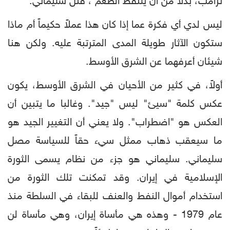
ترامب، بدلاً من أن يلتقط الطُعم ، قتل سليماني.
ليس لدي أي فكرة عما إذا كان هذا عملاً حكيماً أم ماذا
ستكون الآثار طويلة المدى المترتبة عليه. ولكن هنا
شيئان أعرفهما عن الشرق الأوسط.
أولاً، في كثير من الأحيان في الشرق الأوسط، يكون
عكس كلمة "سيئ" ليس "جيد". وغالبا ما يتبين أن
العكس هو "اضطراب". ولا يعني أن التغيير الجيد هو
ما سيعقب ذهاب ممثل سيء حقاً للسياسة مصل
سليماني. سليماني هو جزء من نظام يسمى الثورة
الإسلامية في إيران. وقد تمكنت تلك الثورة من
استخدام أموال النفط والعنف للبقاء في السلطة منذ
عام 1979 - وهذه هي مأساة إيران، وهي مأساة لن