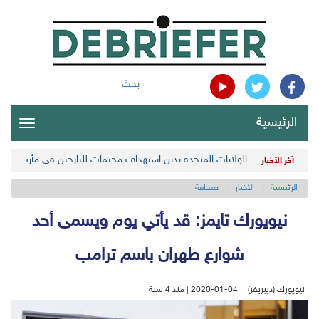
بحث
الرئيسية
oggle
gation
الولايات المتحدة تدين استهداف مخيمات للنازحين في مأرب اليمن
آخر الأخبار
الرئيسية
الأخبار
صحافة
نيويورك تايمز: قد يأتي يوم ويسمى أحد
شوارع طهران باسم ترامب
نيويورك (ديبريفر)
2020-01-04 | منذ 4 سنة