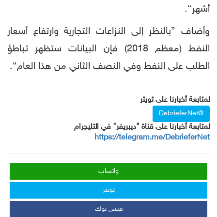
أشهر“.
وأضاف ”بالنظر إلى النزاعات التجارية وارتفاع أسعار
النفط (معظم 2018) فإن البيانات ستظهر تباطؤ
الطلب على النفط وفي النصف الثاني من هذا العام“.
لمتابعة أخبارنا على تويتر
@DebrieferNet
لمتابعة أخبارنا على قناة "ديبريفر" في التليجرام
https://telegram.me/DebrieferNet
واتساب
تويتر
فيس بوك