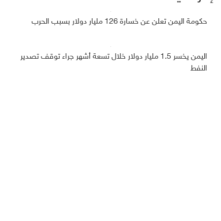
حكومة اليمن تعلن عن خسارة 126 مليار دولار بسبب الحرب
اليمن يخسر 1.5 مليار دولار خلال تسعة أشهر جراء توقف تصدير
النفط
السعودية تودع أكثر من 266 مليون دولار في البنك المركزي
اليمني
منحة اقتصادية سعودية لليمن بقيمة 1,2 مليار دولار