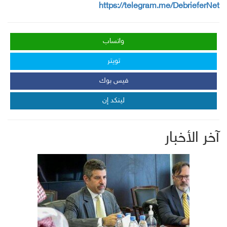
https://telegram.me/DebrieferNet
واتساب
تويتر
فيس بوك
لينكد إن
آخر الأخبار