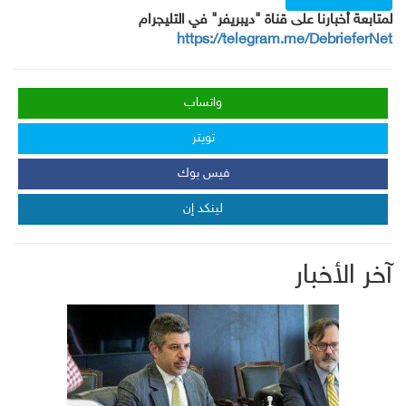
لمتابعة أخبارنا على قناة "ديبريفر" في التليجرام
https://telegram.me/DebrieferNet
واتساب
تويتر
فيس بوك
لينكد إن
آخر الأخبار