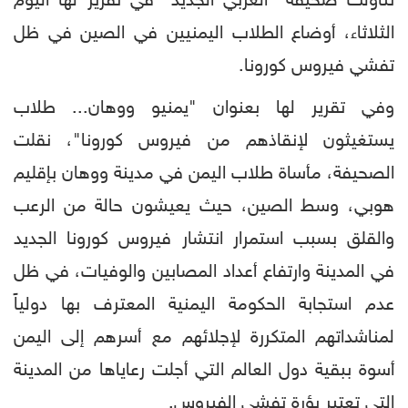
تناولت صحيفة "العربي الجديد" في تقرير لها اليوم
الثلاثاء، أوضاع الطلاب اليمنيين في الصين في ظل
تفشي فيروس كورونا.
وفي تقرير لها بعنوان "يمنيو ووهان... طلاب
يستغيثون لإنقاذهم من فيروس كورونا"، نقلت
الصحيفة، مأساة طلاب اليمن في مدينة ووهان بإقليم
هوبي، وسط الصين، حيث يعيشون حالة من الرعب
والقلق بسبب استمرار انتشار فيروس كورونا الجديد
في المدينة وارتفاع أعداد المصابين والوفيات، في ظل
عدم استجابة الحكومة اليمنية المعترف بها دولياً
لمناشداتهم المتكررة لإجلائهم مع أسرهم إلى اليمن
أسوة ببقية دول العالم التي أجلت رعاياها من المدينة
التي تعتبر بؤرة تفشي الفيروس.