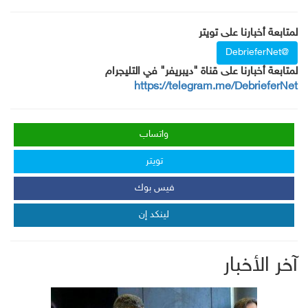
لمتابعة أخبارنا على تويتر
@DebrieferNet
لمتابعة أخبارنا على قناة "ديبريفر" في التليجرام
https://telegram.me/DebrieferNet
واتساب
تويتر
فيس بوك
لينكد إن
آخر الأخبار