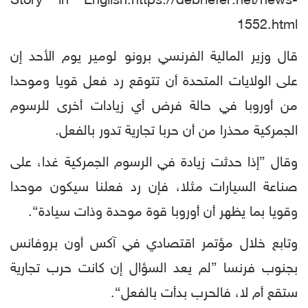
Story in English:https://debriefer.net/news-
1552.html
قال وزير المالية الفرنسي برونو لومير يوم الأحد إن
على الولايات المتحدة أن تتوقع رد فعل قويا وموحدا
من أوروبا في حالة فرض أي زيادات أخرى للرسوم
الجمركية محذرا من أن حربا تجارية تدور بالفعل.
وقال ”إذا حدثت زيادة في الرسوم الجمركية غدا، على
صناعة السيارات مثلا، فإن رد فعلنا سيكون موحدا
وقويا بما يظهر أن أوروبا قوة موحدة وذات سيادة“.
وتابع خلال مؤتمر اقتصادي في آكس أون بروفانس
بجنوب فرنسا ”لم يعد السؤال إن كانت حرب تجارية
ستقع أم لا، فالحرب بدأت بالفعل“.