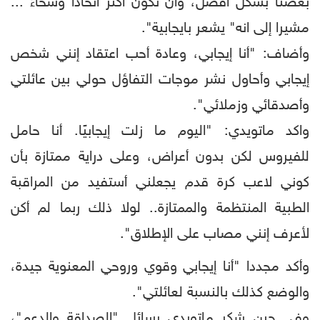
بعضنا بشكل أفضل، وأن نكون أكثر اتحادًا وسخاءً"...
مشيرا إلى انه" يشعر بايجابية".
وأضاف: "أنا إيجابي، وعادة أحب اعتقاد إنني شخص
إيجابي وأحاول نشر موجات التفاؤل حولي بين عائلتي
وأصدقائي وزملائي".
واكد ماتويدي: "اليوم ما زلت إيجابيًا. أنا حامل
للفيروس لكن بدون أعراض، وعلى دراية ممتازة بأن
كوني لاعب كرة قدم يجعلني أستفيد من المراقبة
الطبية المنتظمة والممتازة.. لولا ذلك ربما لم أكن
لأعرف إنني مصاب على الإطلاق".
وأكد مجددا "أنا إيجابي وقوي وروحي المعنوية جيدة،
والوضع كذلك بالنسبة لعائلتي".
وفي حين شكر ماتويدي رسائل "الصداقة والدعم"،