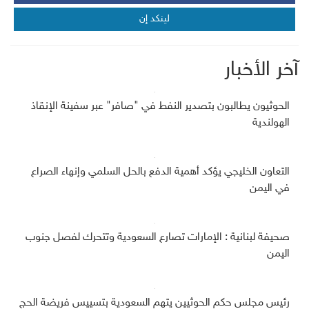
لينكد إن
آخر الأخبار
الحوثيون يطالبون بتصدير النفط في "صافر" عبر سفينة الإنقاذ
الهولندية
التعاون الخليجي يؤكد أهمية الدفع بالحل السلمي وإنهاء الصراع
في اليمن
صحيفة لبنانية : الإمارات تصارع السعودية وتتحرك لفصل جنوب
اليمن
رئيس مجلس حكم الحوثيين يتهم السعودية بتسييس فريضة الحج