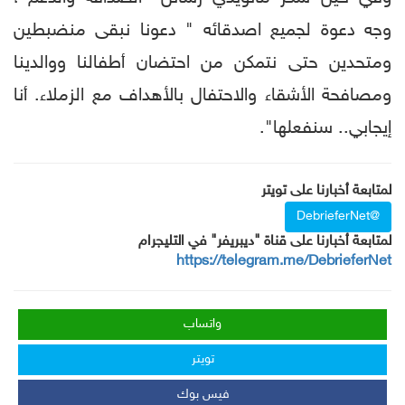
وجه دعوة لجميع اصدقائه " دعونا نبقى منضبطين
ومتحدين حتى نتمكن من احتضان أطفالنا ووالدينا
ومصافحة الأشقاء والاحتفال بالأهداف مع الزملاء. أنا
إيجابي.. سنفعلها".
لمتابعة أخبارنا على تويتر
@DebrieferNet
لمتابعة أخبارنا على قناة "ديبريفر" في التليجرام
https://telegram.me/DebrieferNet
واتساب
تويتر
فيس بوك