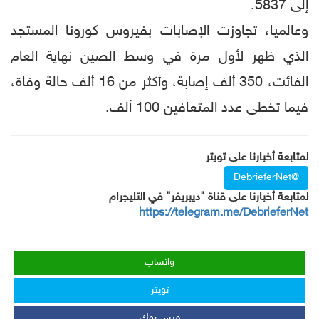
إلى 5837.
وعالميا، تجاوزت الإصابات بفيروس كورونا المستجد
الذي ظهر لأول مرة في وسط الصين نهاية العام
الفائت، 350 ألف إصابة، وأكثر من 16 ألف حالة وفاة،
فيما تخطى عدد المتعافين 100 ألف.
لمتابعة أخبارنا على تويتر
@DebrieferNet
لمتابعة أخبارنا على قناة "ديبريفر" في التليجرام
https://telegram.me/DebrieferNet
واتساب
تويتر
فيس بوك