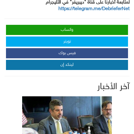
لمتابعة أخبارنا على قناة "ديبريفر" في التليجرام
https://telegram.me/DebrieferNet
واتساب
تويتر
فيس بوك
لينكد إن
آخر الأخبار